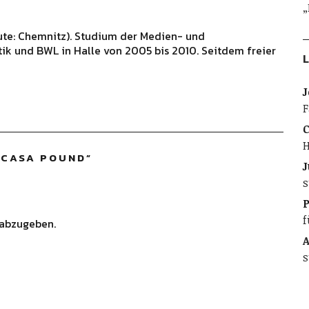
„
ute: Chemnitz). Studium der Medien- und
ik und BWL in Halle von 2005 bis 2010. Seitdem freier
L
J
F
C
H
 CASA POUND
”
J
s
f
abzugeben.
A
s