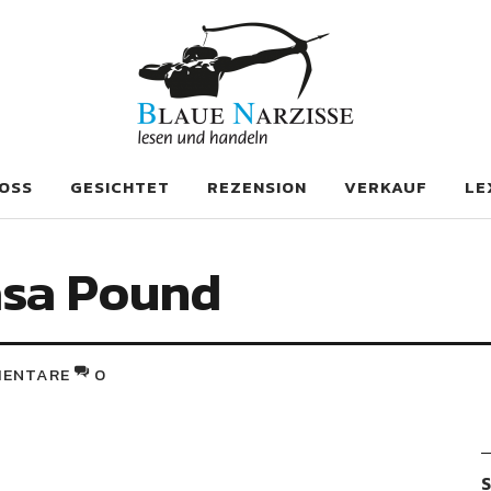
se
OSS
GESICHTET
REZENSION
VERKAUF
LE
asa Pound
ENTARE
0
S