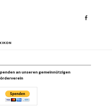
Faceb
Facebook
XIKON
penden an unseren gemeinnützigen
örderverein