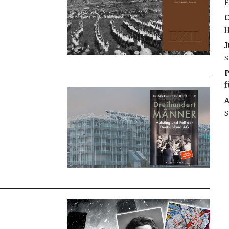
F
C
H
J
s
f
A
s