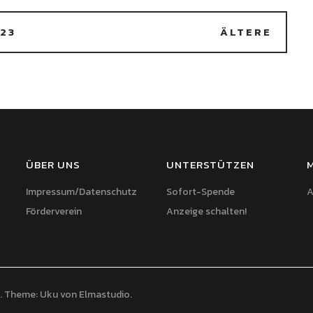
23
ÄLTERE
ÜBER UNS
UNTERSTÜTZEN
Impressum/Datenschutz
Sofort-Spende
A
Förderverein
Anzeige schalten!
Theme: Uku von
Elmastudio