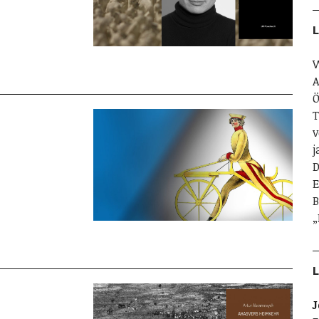
L
W
A
Ö
T
v
j
D
E
B
„
L
J