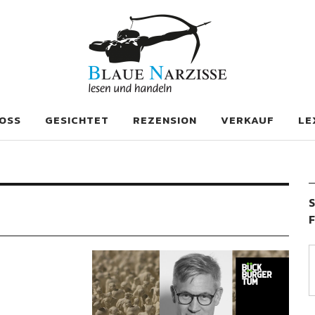
se
OSS
GESICHTET
REZENSION
VERKAUF
LE
S
F