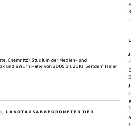
E
B
„
L
J
ute: Chemnitz). Studium der Medien- und
F
ik und BWL in Halle von 2005 bis 2010. Seitdem freier
C
H
J
s
f
DI, LANDTAGSABGEORDNETER DER
A
s