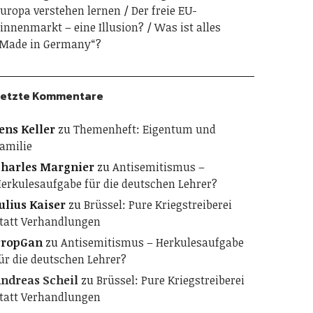
uropa verstehen lernen
Der freie EU-
innenmarkt – eine Illusion?
Was ist alles
Made in Germany“?
etzte Kommentare
ens Keller
zu
Themenheft: Eigentum und
amilie
harles Margnier
zu
Antisemitismus –
erkulesaufgabe für die deutschen Lehrer?
ulius Kaiser
zu
Brüssel: Pure Kriegstreiberei
tatt Verhandlungen
PropGan
zu
Antisemitismus – Herkulesaufgabe
ür die deutschen Lehrer?
ndreas Scheil
zu
Brüssel: Pure Kriegstreiberei
tatt Verhandlungen