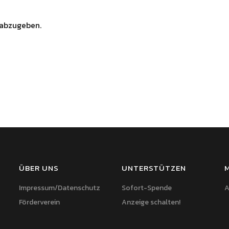
abzugeben.
ÜBER UNS
UNTERSTÜTZEN
Impressum/Datenschutz
Sofort-Spende
A
Förderverein
Anzeige schalten!