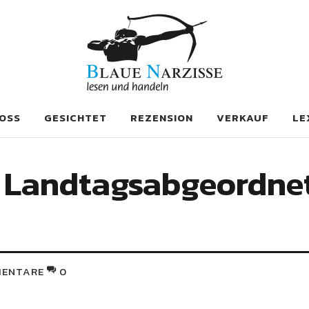
se
OSS
GESICHTET
REZENSION
VERKAUF
LE
, Landtagsabgeordnet
ENTARE
0