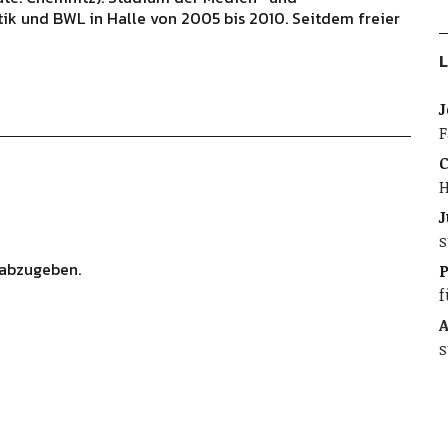
ik und BWL in Halle von 2005 bis 2010. Seitdem freier
L
J
F
C
H
J
s
abzugeben.
f
A
s