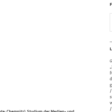
F
L
G
„
f
d
g
s
w
ute: Chemnitz). Studium der Medien- und