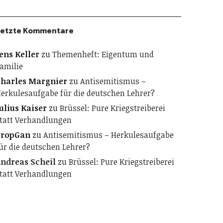
etzte Kommentare
ens Keller
zu
Themenheft: Eigentum und
amilie
harles Margnier
zu
Antisemitismus –
erkulesaufgabe für die deutschen Lehrer?
ulius Kaiser
zu
Brüssel: Pure Kriegstreiberei
tatt Verhandlungen
PropGan
zu
Antisemitismus – Herkulesaufgabe
ür die deutschen Lehrer?
ndreas Scheil
zu
Brüssel: Pure Kriegstreiberei
tatt Verhandlungen