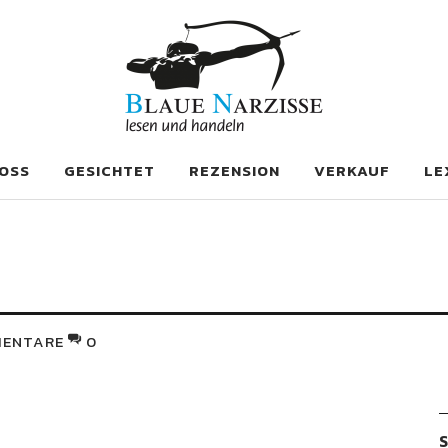
se
OSS
GESICHTET
REZENSION
VERKAUF
LE
ENTARE
0
S