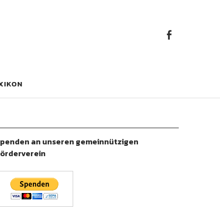
Faceb
Facebook
XIKON
penden an unseren gemeinnützigen
örderverein