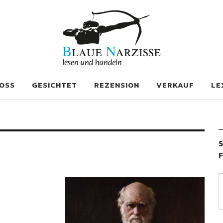
se
OSS
GESICHTET
REZENSION
VERKAUF
LE
S
F