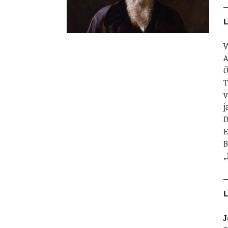
L
W
A
Ö
T
v
j
D
E
B
„
L
J