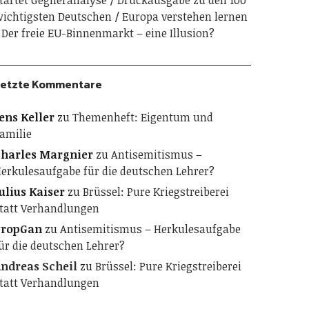
tartet Gegneranalyse
Druckausgabe zu den 100
ichtigsten Deutschen
Europa verstehen lernen
Der freie EU-Binnenmarkt – eine Illusion?
etzte Kommentare
ens Keller
zu
Themenheft: Eigentum und
amilie
harles Margnier
zu
Antisemitismus –
erkulesaufgabe für die deutschen Lehrer?
ulius Kaiser
zu
Brüssel: Pure Kriegstreiberei
tatt Verhandlungen
PropGan
zu
Antisemitismus – Herkulesaufgabe
ür die deutschen Lehrer?
ndreas Scheil
zu
Brüssel: Pure Kriegstreiberei
tatt Verhandlungen