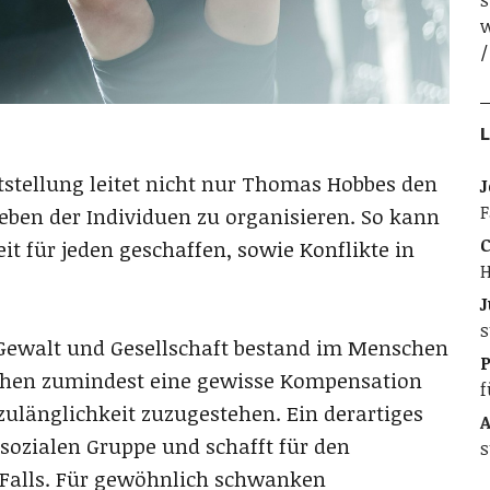
s
w
L
tstellung leitet nicht nur Thomas Hobbes den
J
F
ben der Individuen zu organisieren. So kann
C
t für jeden geschaffen, sowie Konflikte in
H
J
s
u Gewalt und Gesellschaft bestand im Menschen
chen zumindest eine gewisse Kompensation
f
zulänglichkeit zuzugestehen. Ein derartiges
A
sozialen Gruppe und schafft für den
s
 Falls. Für gewöhnlich schwanken