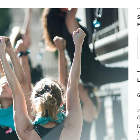
S
F
L
G
„
f
d
g