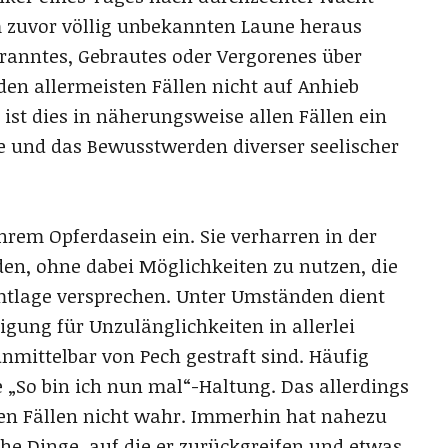
 zuvor völlig unbekannten Laune heraus
branntes, Gebrautes oder Vergorenes über
 den allermeisten Fällen nicht auf Anhieb
 ist dies in näherungsweise allen Fällen ein
le und das Bewusstwerden diverser seelischer
hrem Opferdasein ein. Sie verharren in der
nden, ohne dabei Möglichkeiten zu nutzen, die
amtlage versprechen. Unter Umständen dient
igung für Unzulänglichkeiten in allerlei
nmittelbar von Pech gestraft sind. Häufig
 „So bin ich nun mal“-Haltung. Das allerdings
ten Fällen nicht wahr. Immerhin hat nahezu
he Dinge, auf die er zurückgreifen und etwas