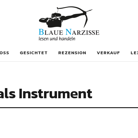
se
OSS
GESICHTET
REZENSION
VERKAUF
LE
als Instrument