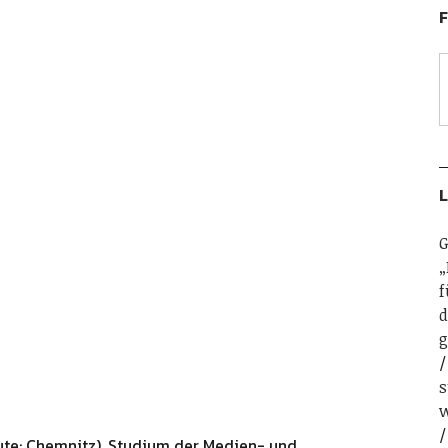
F
L
G
„
f
d
g
s
w
ute: Chemnitz). Studium der Medien- und