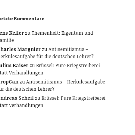
etzte Kommentare
ens Keller
zu
Themenheft: Eigentum und
amilie
harles Margnier
zu
Antisemitismus –
erkulesaufgabe für die deutschen Lehrer?
ulius Kaiser
zu
Brüssel: Pure Kriegstreiberei
tatt Verhandlungen
PropGan
zu
Antisemitismus – Herkulesaufgabe
ür die deutschen Lehrer?
ndreas Scheil
zu
Brüssel: Pure Kriegstreiberei
tatt Verhandlungen