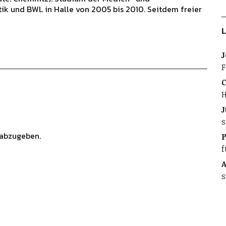
ik und BWL in Halle von 2005 bis 2010. Seitdem freier
L
J
F
C
H
J
s
abzugeben.
f
A
s