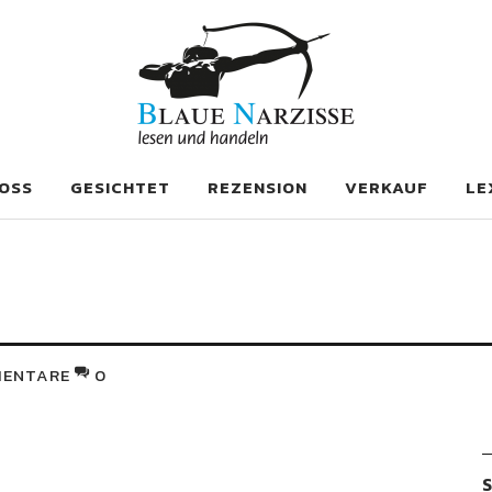
se
OSS
GESICHTET
REZENSION
VERKAUF
LE
ENTARE
0
S