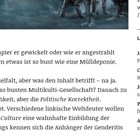
s
w
L
apier er gewickelt oder wie er angestrahlt
J
F
m etwas ist so bunt wie eine Mülldeponie.
C
H
falt, aber was den Inhalt betrifft – na ja.
J
 so bunten Multikulti-Gesellschaft? Danach zu
s
hkeit, aber die
Politische Korrektheit
.
bt. Verschiedene linkische Weltdeuter wollen
f
 Culture
eine wahnhafte Einbildung der
A
ngs kennen sich die Anhänger der Genderitis
s