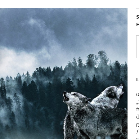
S
F
L
G
„
f
d
g