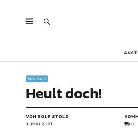
Blaue Narzis
MAGAZIN FÜR JUGEND, IDENTITÄT UND KULTUR
ANST
ANSTOSS
Heult doch!
VON ROLF STOLZ
KOM
3. MAI 2021
0