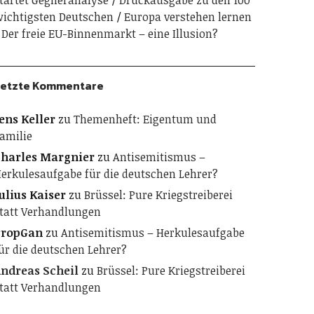
tartet Gegneranalyse
Druckausgabe zu den 100
ichtigsten Deutschen
Europa verstehen lernen
Der freie EU-Binnenmarkt – eine Illusion?
etzte Kommentare
ens Keller
zu
Themenheft: Eigentum und
amilie
harles Margnier
zu
Antisemitismus –
erkulesaufgabe für die deutschen Lehrer?
ulius Kaiser
zu
Brüssel: Pure Kriegstreiberei
tatt Verhandlungen
PropGan
zu
Antisemitismus – Herkulesaufgabe
ür die deutschen Lehrer?
ndreas Scheil
zu
Brüssel: Pure Kriegstreiberei
tatt Verhandlungen