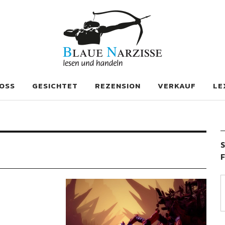
se
OSS
GESICHTET
REZENSION
VERKAUF
LE
S
F