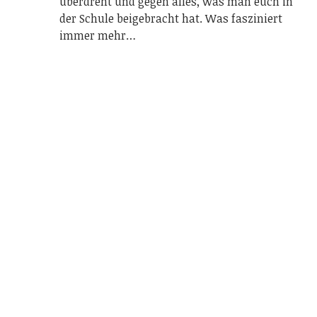
überdreht und gegen alles, was man euch in
der Schule beigebracht hat. Was fasziniert
immer mehr…