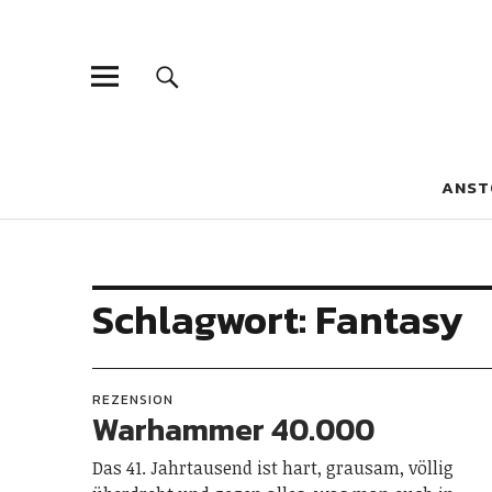
Blaue Narzis
MAGAZIN FÜR JUGEND, IDENTITÄT UND KULTUR
ANST
Schlagwort:
Fantasy
REZENSION
Warhammer 40.000
Das 41. Jahrtausend ist hart, grausam, völlig