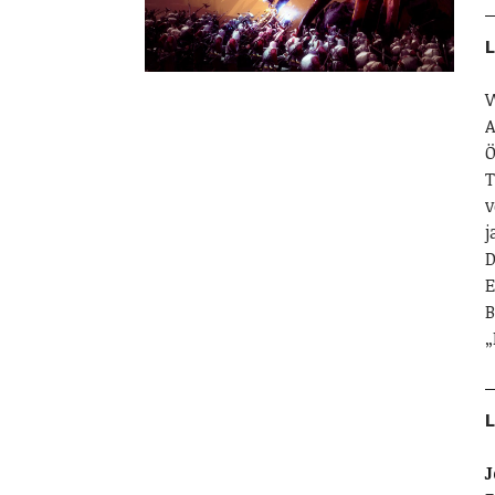
L
W
A
Ö
T
v
j
D
E
B
„
L
J