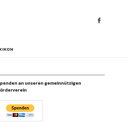
Faceb
Facebook
XIKON
penden an unseren gemeinnützigen
örderverein