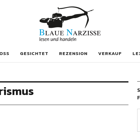
se
OSS
GESICHTET
REZENSION
VERKAUF
LE
urismus
S
F