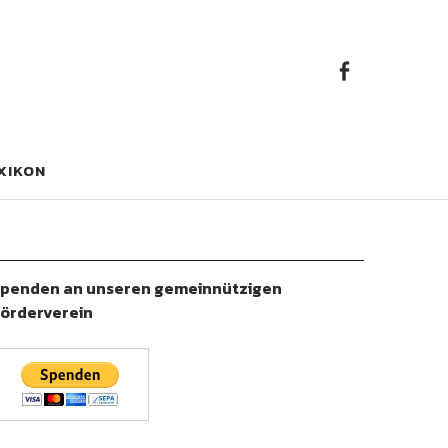
Faceb
Facebook
XIKON
penden an unseren gemeinnützigen
örderverein