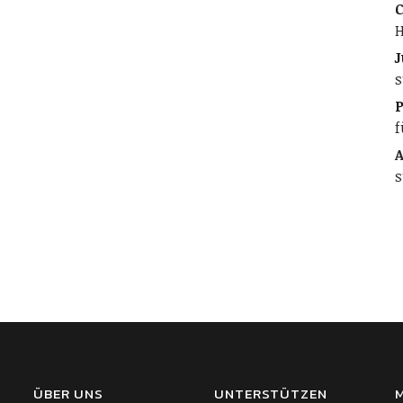
C
H
J
s
f
A
s
ÜBER UNS
UNTERSTÜTZEN