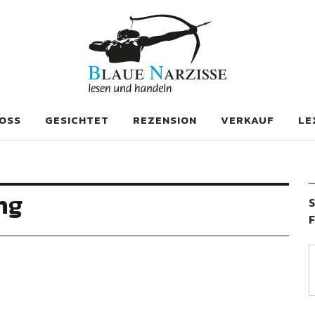
se
OSS
GESICHTET
REZENSION
VERKAUF
LE
ng
S
F