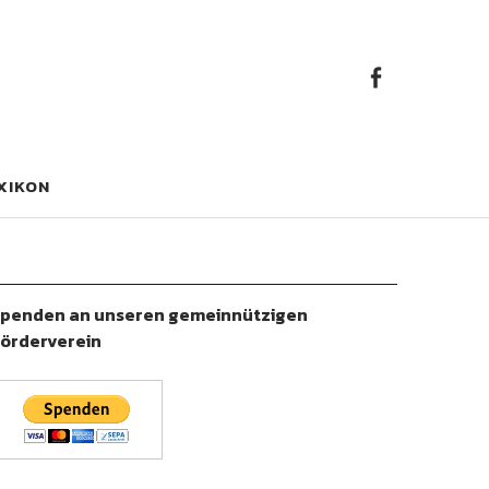
Faceb
Facebook
XIKON
penden an unseren gemeinnützigen
örderverein