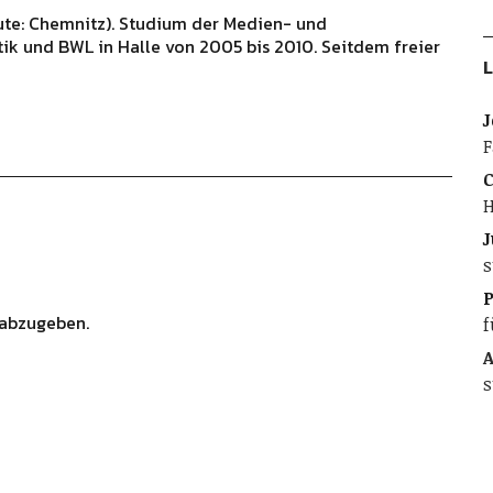
ute: Chemnitz). Studium der Medien- und
ik und BWL in Halle von 2005 bis 2010. Seitdem freier
L
J
F
C
H
J
s
abzugeben.
f
A
s