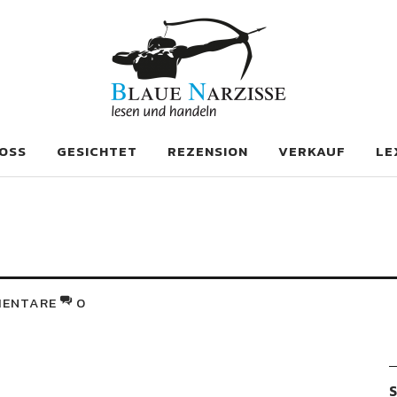
se
OSS
GESICHTET
REZENSION
VERKAUF
LE
ENTARE
0
S