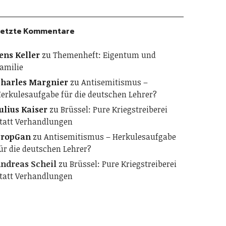
etzte Kommentare
ens Keller
zu
Themenheft: Eigentum und
amilie
harles Margnier
zu
Antisemitismus –
erkulesaufgabe für die deutschen Lehrer?
ulius Kaiser
zu
Brüssel: Pure Kriegstreiberei
tatt Verhandlungen
PropGan
zu
Antisemitismus – Herkulesaufgabe
ür die deutschen Lehrer?
ndreas Scheil
zu
Brüssel: Pure Kriegstreiberei
tatt Verhandlungen