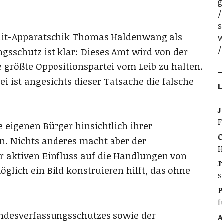
g
s
Polit-Apparatschik Thomas Haldenwang als
w
gsschutz ist klar: Dieses Amt wird von der
 größte Oppositionspartei vom Leib zu halten.
i ist angesichts dieser Tatsache die falsche
L
J
F
e eigenen Bürger hinsichtlich ihrer
C
ln. Nichts anderes macht aber der
H
r aktiven Einfluss auf die Handlungen von
J
lich ein Bild konstruieren hilft, das ohne
s
f
undesverfassungsschutzes sowie der
A