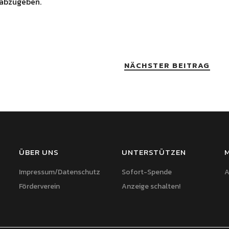
abzugeben.
NÄCHSTER BEITRAG
ÜBER UNS
UNTERSTÜTZEN
Impressum/Datenschutz
Sofort-Spende
A
Förderverein
Anzeige schalten!