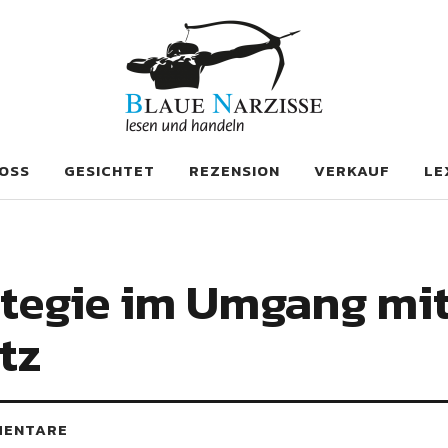
se
OSS
GESICHTET
REZENSION
VERKAUF
LE
rategie im Umgang mi
tz
MENTARE