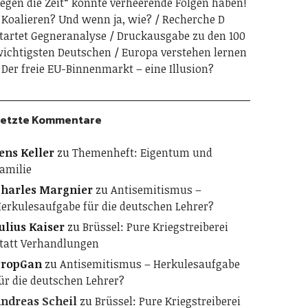
egen die Zeit“ könnte verheerende Folgen haben!
Koalieren? Und wenn ja, wie?
Recherche D
tartet Gegneranalyse
Druckausgabe zu den 100
ichtigsten Deutschen
Europa verstehen lernen
Der freie EU-Binnenmarkt – eine Illusion?
etzte Kommentare
ens Keller
zu
Themenheft: Eigentum und
amilie
harles Margnier
zu
Antisemitismus –
erkulesaufgabe für die deutschen Lehrer?
ulius Kaiser
zu
Brüssel: Pure Kriegstreiberei
tatt Verhandlungen
PropGan
zu
Antisemitismus – Herkulesaufgabe
ür die deutschen Lehrer?
ndreas Scheil
zu
Brüssel: Pure Kriegstreiberei