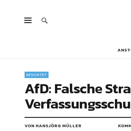
Blaue Narzis
MAGAZIN FÜR JUGEND, IDENTITÄT UND KULTUR
ANST
GESICHTET
AfD: Falsche St
Verfassungsschu
VON HANSJÖRG MÜLLER
KOM