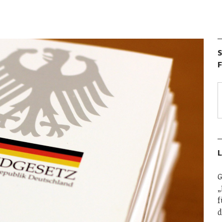
S
F
L
G
„
f
d