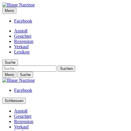
Blaue Narzisse
Menü
Magazin für Jugend, Identität und Kultur
Facebook
Anstoß
Gesichtet
Rezension
Verkauf
Lexikon
Suche
Suche
Menü
Suche
Facebook
Schliessen
Anstoß
Gesichtet
Rezension
Verkauf