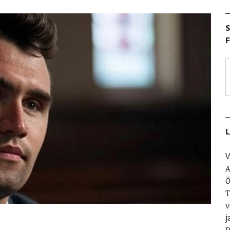
S
F
L
W
A
Ö
T
v
j