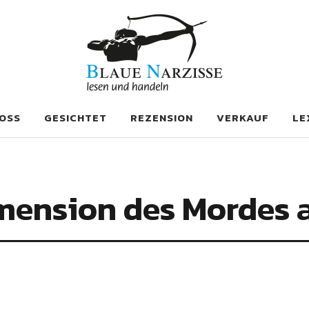
se
OSS
GESICHTET
REZENSION
VERKAUF
LE
imension des Mordes a