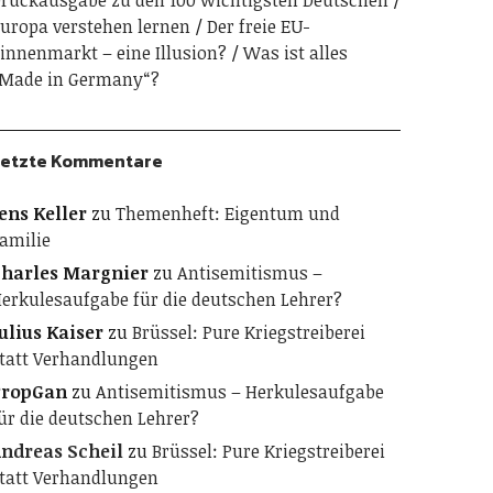
ruckausgabe zu den 100 wichtigsten Deutschen
uropa verstehen lernen
Der freie EU-
innenmarkt – eine Illusion?
Was ist alles
Made in Germany“?
etzte Kommentare
ens Keller
zu
Themenheft: Eigentum und
amilie
harles Margnier
zu
Antisemitismus –
erkulesaufgabe für die deutschen Lehrer?
ulius Kaiser
zu
Brüssel: Pure Kriegstreiberei
tatt Verhandlungen
PropGan
zu
Antisemitismus – Herkulesaufgabe
ür die deutschen Lehrer?
ndreas Scheil
zu
Brüssel: Pure Kriegstreiberei
tatt Verhandlungen