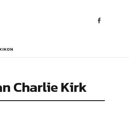
Faceb
Facebook
XIKON
n Charlie Kirk