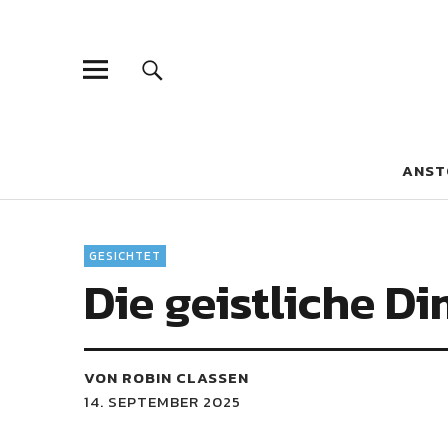
Blaue Narzis
MAGAZIN FÜR JUGEND, IDENTITÄT UND KULTUR
ANST
GESICHTET
Die geistliche D
VON ROBIN CLASSEN
14. SEPTEMBER 2025