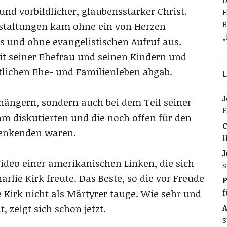
D
und vorbildlicher, glaubensstarker Christ.
E
B
staltungen kam ohne ein von Herzen
„
 und ohne evangelistischen Aufruf aus.
mit seiner Ehefrau und seinen Kindern und
lichen Ehe- und Familienleben abgab.
L
J
nhängern, sondern auch bei dem Teil seiner
F
ihm diskutierten und die noch offen für den
C
enkenden waren.
H
J
ideo einer amerikanischen Linken, die sich
s
rlie Kirk freute. Das Beste, so die vor Freude
f
 Kirk nicht als Märtyrer tauge. Wie sehr und
A
, zeigt sich schon jetzt.
s