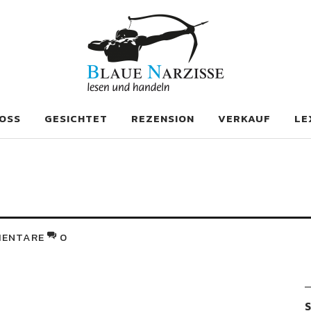
se
OSS
GESICHTET
REZENSION
VERKAUF
LE
ENTARE
0
S