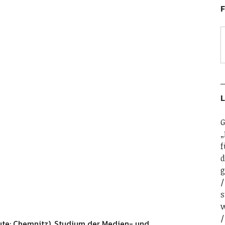
F
L
G
„
f
d
g
s
w
ute: Chemnitz). Studium der Medien- und