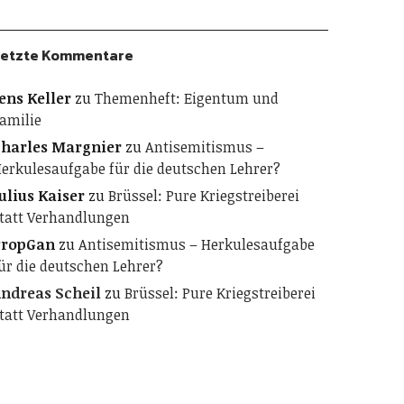
etzte Kommentare
ens Keller
zu
Themenheft: Eigentum und
amilie
harles Margnier
zu
Antisemitismus –
erkulesaufgabe für die deutschen Lehrer?
ulius Kaiser
zu
Brüssel: Pure Kriegstreiberei
tatt Verhandlungen
PropGan
zu
Antisemitismus – Herkulesaufgabe
ür die deutschen Lehrer?
ndreas Scheil
zu
Brüssel: Pure Kriegstreiberei
tatt Verhandlungen