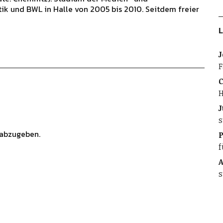
ik und BWL in Halle von 2005 bis 2010. Seitdem freier
L
J
F
C
H
J
s
abzugeben.
f
A
s