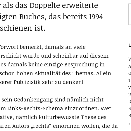
als das Doppelte erweiterte
gten Buches, das bereits 1994
schienen ist.
L
Vorwort bemerkt, damals an viele
erschickt wurde und scheinbar auf diesem
W
 es damals keine einzige Besprechung in
A
 schon hohen Aktualität des Themas. Allein
Ö
T
erer Publizistik sehr zu denken!
v
j
d sein Gedankengang sind nämlich nicht
D
dem Links-Rechts-Schema einzuordnen. Wer
E
B
vative, nämlich kulturbewusste These des
„
ren Autors „rechts“ einordnen wollen, die da