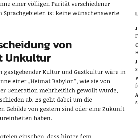
inne einer völligen Parität verschiedener
en Sprachgebieten ist keine wünschenswerte
L
J
F
rscheidung von
C
H
t Unkultur
J
s
n gastgebender Kultur und Gastkultur wäre in
inne einer „Heimat Babylon“, wie sie von
f
er Generation mehrheitlich gewollt wurde,
A
schieden ab. Es geht dabei um die
s
n Gebilde von gestern sind oder eine Zukunft
tureinheiten haben.
arteien einsehen, dass hinter dem