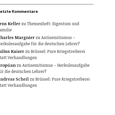
etzte Kommentare
ens Keller
zu
Themenheft: Eigentum und
amilie
harles Margnier
zu
Antisemitismus –
erkulesaufgabe für die deutschen Lehrer?
ulius Kaiser
zu
Brüssel: Pure Kriegstreiberei
tatt Verhandlungen
PropGan
zu
Antisemitismus – Herkulesaufgabe
ür die deutschen Lehrer?
ndreas Scheil
zu
Brüssel: Pure Kriegstreiberei
tatt Verhandlungen