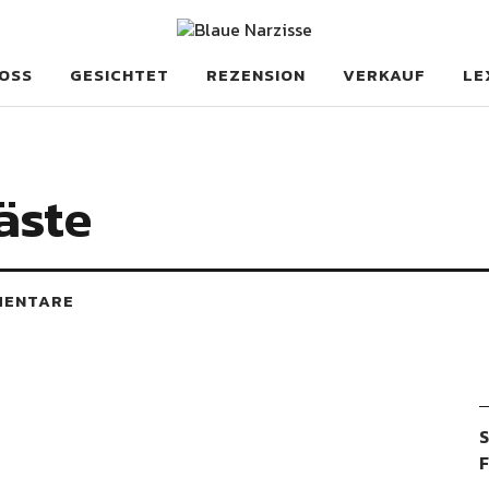
se
OSS
GESICHTET
REZENSION
VERKAUF
LE
äste
MENTARE
S
F