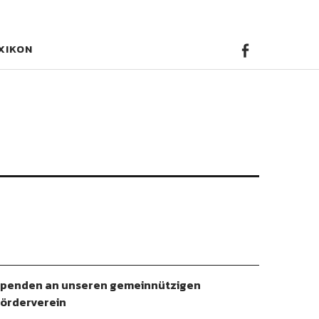
Faceb
XIKON
Facebook
penden an unseren gemeinnützigen
örderverein