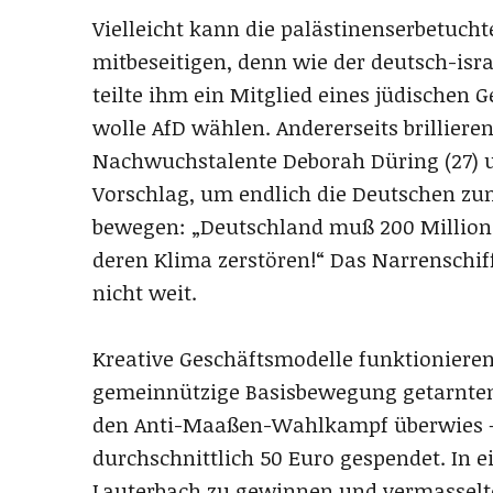
Vielleicht kann die palästinenserbetuch
mitbeseitigen, denn wie der deutsch-israe
teilte ihm ein Mitglied eines jüdischen 
wolle AfD wählen. Andererseits brilliere
Nachwuchstalente Deborah Düring (27) u
Vorschlag, um endlich die Deutschen zu
bewegen: „Deutschland muß 200 Million
deren Klima zerstören!“ Das Narrenschiff
nicht weit.
Kreative Geschäftsmodelle funktionieren 
gemeinnützige Basisbewegung getarnten 
den Anti-Maaßen-Wahlkampf überwies –
durchschnittlich 50 Euro gespendet. In
Lauterbach zu gewinnen und vermasselte