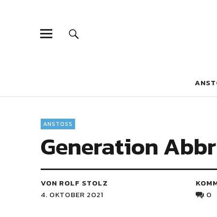
Blaue Narzis
MAGAZIN FÜR JUGEND, IDENTITÄT UND KULTUR
ANST
ANSTOSS
Generation Abb
VON ROLF STOLZ
KOM
4. OKTOBER 2021
0