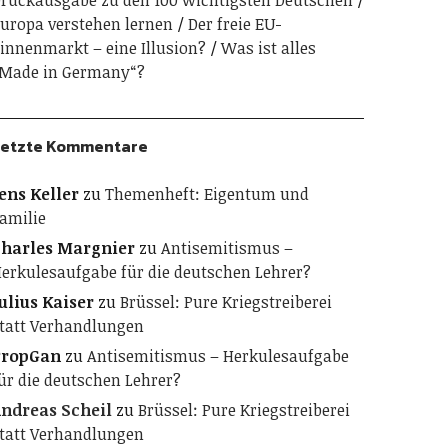
ruckausgabe zu den 100 wichtigsten Deutschen
uropa verstehen lernen
Der freie EU-
innenmarkt – eine Illusion?
Was ist alles
Made in Germany“?
etzte Kommentare
ens Keller
zu
Themenheft: Eigentum und
amilie
harles Margnier
zu
Antisemitismus –
erkulesaufgabe für die deutschen Lehrer?
ulius Kaiser
zu
Brüssel: Pure Kriegstreiberei
tatt Verhandlungen
PropGan
zu
Antisemitismus – Herkulesaufgabe
ür die deutschen Lehrer?
ndreas Scheil
zu
Brüssel: Pure Kriegstreiberei
tatt Verhandlungen