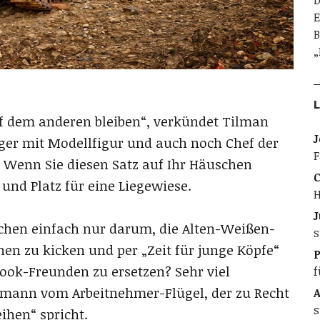
D
E
B
„
L
auf dem anderen bleiben“, verkündet Tilman
J
ger mit Modellfigur und auch noch Chef der
F
Wenn Sie diesen Satz auf Ihr Häuschen
C
nd Platz für eine Liegewiese.
H
J
nchen einfach nur darum, die Alten-Weißen-
s
n zu kicken und per „Zeit für junge Köpfe“
ook-Freunden zu ersetzen? Sehr viel
f
aumann vom Arbeitnehmer-Flügel, der zu Recht
A
s
ihen“ spricht.