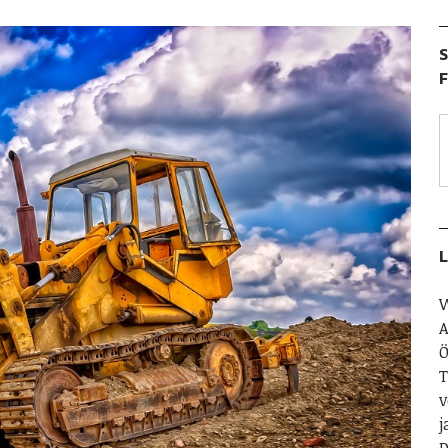
S
F
L
W
A
Ö
T
v
j