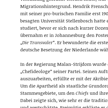
Migrationshintergrund. Hendrik Frensch
mit seiner pro-burischen Familie erst 1
besagten Universität Stellenbosch hatte
studiert, bevor er sich nach kurzer Dozen
übernahm er in Johannesburg den Posten
„
Die
Transvaler
“. Er bewunderte die erst
deutsche Besetzung der Niederlande wäh
In der Regierung Malan-Strijdom wurde 
„Chefideologe“ seiner Partei. Seinen Auf
auszuarbeiten, erfüllte er mit der Akrib
Um die Apartheid als staatliche Grundord
Stammesgebiete, um den
Chiefs
und ihre
Dabei zeigte sich, wie sehr er die tradi
und wertschätzte. Freimütig erklärte e