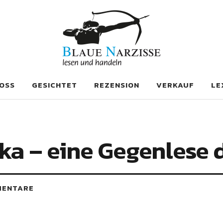
se
OSS
GESICHTET
REZENSION
VERKAUF
LE
ka – eine Gegenlese d
MENTARE