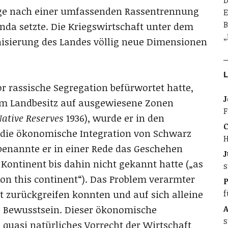
D
rage nach einer umfassenden Rassentrennung
E
B
nda setzte. Die Kriegswirtschaft unter dem
„
nisierung des Landes völlig neue Dimensionen
L
 rassische Segregation befürwortet hatte,
J
m Landbesitz auf ausgewiesene Zonen
F
ative Reserves
1936), wurde er in den
C
te die ökonomische Integration von Schwarz
H
 benannte er in einer Rede das Geschehen
J
 Kontinent bis dahin nicht gekannt hatte („as
s
 on this continent“). Das Problem verarmter
f
t zurückgreifen konnten und auf sich alleine
A
s Bewusstsein. Dieser ökonomische
s
n quasi natürliches Vorrecht der Wirtschaft