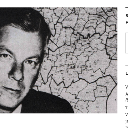
S
F
L
W
A
Ö
T
v
j