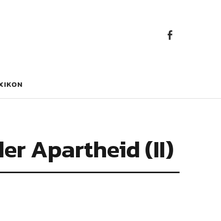
Faceb
Facebook
XIKON
er Apartheid (II)