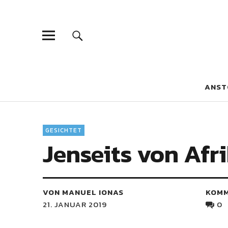
Blaue Narzis
MAGAZIN FÜR JUGEND, IDENTITÄT UND KULTUR
ANST
GESICHTET
Jenseits von Afri
VON MANUEL IONAS
KOM
21. JANUAR 2019
0