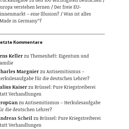
ruckausgabe zu den 100 wichtigsten Deutschen
uropa verstehen lernen
Der freie EU-
innenmarkt – eine Illusion?
Was ist alles
Made in Germany“?
etzte Kommentare
ens Keller
zu
Themenheft: Eigentum und
amilie
harles Margnier
zu
Antisemitismus –
erkulesaufgabe für die deutschen Lehrer?
ulius Kaiser
zu
Brüssel: Pure Kriegstreiberei
tatt Verhandlungen
PropGan
zu
Antisemitismus – Herkulesaufgabe
ür die deutschen Lehrer?
ndreas Scheil
zu
Brüssel: Pure Kriegstreiberei
tatt Verhandlungen