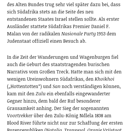
des Alten Bundes trug sehr viel später dazu bei, dass
sich Südafrika stets an die Seite des neu
entstandenen Staates Israel stellen sollte. Als erster
Ausländer stattete Südafrikas Premier Daniel F.
Malan von der radikalen
Nasionale Party
1953 dem
Judenstaat offiziell einen Besuch ab.
In die Zeit der Wanderungen und Wagenburgen fiel
auch die Geburt des staatstragenden burischen
Narrativs vom Großen Treck. Hatte man sich mit den
wenigen Ureinwohnern Südafrikas, den
Khoikhoi
(„Hottentotten“) und
San
noch verständigen können,
kam mit den
Zulu
ein ebenfalls eingewanderter
Gegner hinzu, dem bald der Ruf besonderer
Grausamkeit anhing. Der Sieg der sogenannten
Voortrekker
über den Zulu-König Ndlela 1838 am
Blood River führte nicht nur zur Schaffung der ersten
Burenrepubliken (
Natalia
,
Transvaal
,
Oranje Vrijstaat