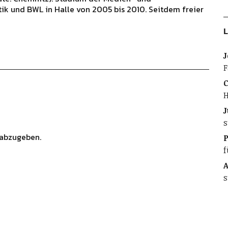
ik und BWL in Halle von 2005 bis 2010. Seitdem freier
L
J
F
C
H
J
s
abzugeben.
f
A
s