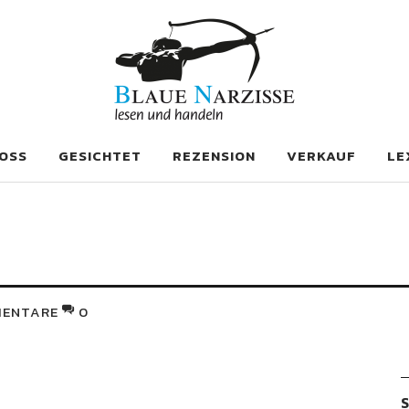
se
OSS
GESICHTET
REZENSION
VERKAUF
LE
ENTARE
0
S