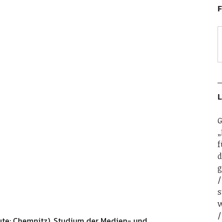
F
L
G
„
f
d
g
s
w
ute: Chemnitz). Studium der Medien- und