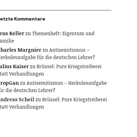
etzte Kommentare
ens Keller
zu
Themenheft: Eigentum und
amilie
harles Margnier
zu
Antisemitismus –
erkulesaufgabe für die deutschen Lehrer?
ulius Kaiser
zu
Brüssel: Pure Kriegstreiberei
tatt Verhandlungen
PropGan
zu
Antisemitismus – Herkulesaufgabe
ür die deutschen Lehrer?
ndreas Scheil
zu
Brüssel: Pure Kriegstreiberei
tatt Verhandlungen