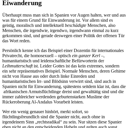
Eiwanderung
Überhaupt muss man sich in Spanien vor Augen halten, wer und aus
was für einem Grund für Einwanderung ist. Vor allem sind es
geistig, moralisch und intellektuell
beschädigte
Menschen, also
Menschen, die irgendwie, irgendwo, irgendwann einmal zu kurz
gekommen sind, und gerade deswegen einer Politik der offenen Tür
das Wort reden.
Persönlich kenne ich das Beispiel einer Dozentin für internationales
Privatrecht, die homosexuell – optisch
ein ganzer Kerl
–,
humanitaristisch und leidenschaftliche Befürworterin der
Leihmutterschaft
ist. Leider Gottes ist das kein extremes, sondern
ein sehr repräsentatives Beispiel. Normale Menschen, deren Gehirne
nicht von Hause aus oder durch linke Einreden und
humanitaristischen Irr- und Blödsinn verwirrt sind, sind auch in
Spanien nicht für Einwanderung, spätestens seitdem klar ist, dass die
afrikanischen Armutsflüchtlinge dreist und gewalttätig sind und die
immer zahlreicher werdenden geburtenstarken Muslime der
Rückeroberung Al-Andalus Vorarbeit leisten.
Wer ein wenig genauer hinhört, merkt sofort, so
flüchtlingsfreundlich sind die Spanier nicht, auch ohne in
irgendeinem Sinn „rechtsradikal“ zu sein. Nur sitzen diese Spanier
eben nicht an den entscheidenden Hebeln und gelten auch sonst