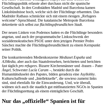
Flüchtlingspolitik erfasste aber durchaus nicht die spanische
Gesellschaft. In den Großstädten Madrid und Barcelona kamen
Linksbündnisse hoch, welche sich der Flüchtlinge erbarmten. Das
Madrider Rathaus schmückte sich mit einem riesigen „Refugees
welcome“-Spruchband. Die katalanische Metropole Barcelona
dekretierte sich selbst zur
flüchtlingsfreundlichen Stadt
.
Der neuen Linken von Podemos hatten es die Flüchtlinge besonders
angetan, und auch der programmatische Linksschwenk der
sozialdemokratischen PSOE unter dem jetzigen Premier Pedro
Sánchez machte die Flüchtlingsfreundlichkeit zu einem Kernpunkt
seiner Politik.
Die konkurrierenden Medienkonzerne
Mediaset España
und
A3Media
, aber auch das Staatsfernsehen, berichteten und berichten
fast täglich
pro refugees
. Bizarre Kirchenmänner und -frauen – Pater
Ángel
, Schwester
Lucía Caram
–, bestärkt durch die
Humanitätsduselei des Papstes, bilden geradezu eine
Asyllobby
.
Kulturschaffende und „Intellektuelle“, die sowieso zumeist links
sind, sind ebenfalls für die Einwanderung. Und, wie überall,
widmen sich auch die staatlich gut mitfinanzierten NGOs in Spanien
der Flüchtlingsrettung als einem einträglichen Geschäft.
Nur das „offizielle“ Spanien ist für