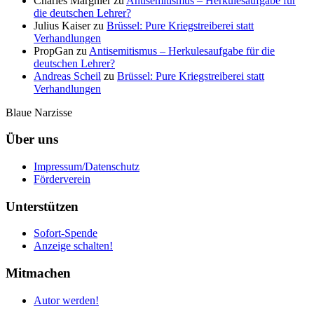
Charles Margnier
zu
Antisemitismus – Herkulesaufgabe für
die deutschen Lehrer?
Julius Kaiser
zu
Brüssel: Pure Kriegstreiberei statt
Verhandlungen
PropGan
zu
Antisemitismus – Herkulesaufgabe für die
deutschen Lehrer?
Andreas Scheil
zu
Brüssel: Pure Kriegstreiberei statt
Verhandlungen
Blaue Narzisse
Über uns
Impressum/Datenschutz
Förderverein
Unterstützen
Sofort-Spende
Anzeige schalten!
Mitmachen
Autor werden!