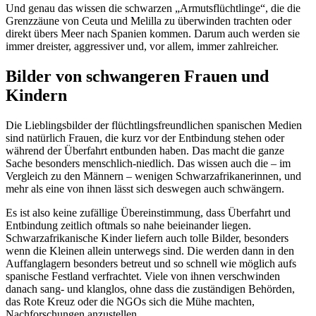
Und genau das wissen die schwarzen „Armutsflüchtlinge“, die die
Grenzzäune von Ceuta und Melilla zu überwinden trachten oder
direkt übers Meer nach Spanien kommen. Darum auch werden sie
immer dreister, aggressiver und, vor allem, immer zahlreicher.
Bilder von schwangeren Frauen und
Kindern
Die Lieblingsbilder der flüchtlingsfreundlichen spanischen Medien
sind natürlich Frauen, die kurz vor der Entbindung stehen oder
während der Überfahrt entbunden haben. Das macht die ganze
Sache besonders menschlich-niedlich. Das wissen auch die – im
Vergleich zu den Männern – wenigen Schwarzafrikanerinnen, und
mehr als eine von ihnen lässt sich deswegen auch schwängern.
Es ist also keine zufällige Übereinstimmung, dass Überfahrt und
Entbindung zeitlich oftmals so nahe beieinander liegen.
Schwarzafrikanische Kinder liefern auch tolle Bilder, besonders
wenn die Kleinen allein unterwegs sind. Die werden dann in den
Auffanglagern besonders betreut und so schnell wie möglich aufs
spanische Festland verfrachtet. Viele von ihnen verschwinden
danach sang- und klanglos, ohne dass die zuständigen Behörden,
das Rote Kreuz oder die NGOs sich die Mühe machten,
Nachforschungen anzustellen.