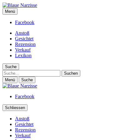
Blaue Narzisse
Menü
Magazin für Jugend, Identität und Kultur
Facebook
Anstoß
Gesichtet
Rezension
Verkauf
Lexikon
Suche
Suche
Menü
Suche
Facebook
Schliessen
Anstoß
Gesichtet
Rezension
Verkauf