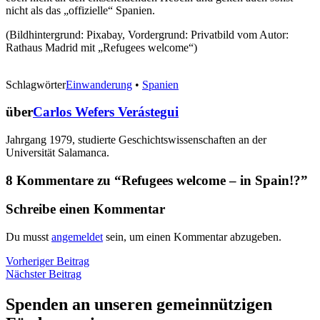
nicht als das „offizielle“ Spanien.
(Bildhintergrund: Pixabay, Vordergrund: Privatbild vom Autor:
Rathaus Madrid mit „Refugees welcome“)
Schlagwörter
Einwanderung
•
Spanien
über
Carlos Wefers Verástegui
Jahrgang 1979, studierte Geschichtswissenschaften an der
Universität Salamanca.
8 Kommentare zu “
Refugees welcome – in Spain!?
”
Schreibe einen Kommentar
Du musst
angemeldet
sein, um einen Kommentar abzugeben.
Beitragsnavigation
Vorheriger
Vorheriger Beitrag
Nächster
Beitrag
Nächster Beitrag
Beitrag
Spenden an unseren gemeinnützigen