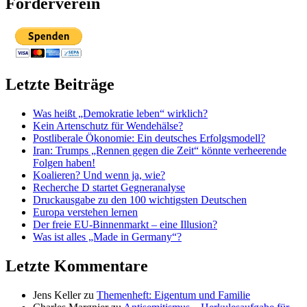
Förderverein
Letzte Beiträge
Was heißt „Demokratie leben“ wirklich?
Kein Artenschutz für Wendehälse?
Postliberale Ökonomie: Ein deutsches Erfolgsmodell?
Iran: Trumps „Rennen gegen die Zeit“ könnte verheerende
Folgen haben!
Koalieren? Und wenn ja, wie?
Recherche D startet Gegneranalyse
Druckausgabe zu den 100 wichtigsten Deutschen
Europa verstehen lernen
Der freie EU-Binnenmarkt – eine Illusion?
Was ist alles „Made in Germany“?
Letzte Kommentare
Jens Keller
zu
Themenheft: Eigentum und Familie