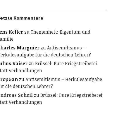
etzte Kommentare
ens Keller
zu
Themenheft: Eigentum und
amilie
harles Margnier
zu
Antisemitismus –
erkulesaufgabe für die deutschen Lehrer?
ulius Kaiser
zu
Brüssel: Pure Kriegstreiberei
tatt Verhandlungen
PropGan
zu
Antisemitismus – Herkulesaufgabe
ür die deutschen Lehrer?
ndreas Scheil
zu
Brüssel: Pure Kriegstreiberei
tatt Verhandlungen