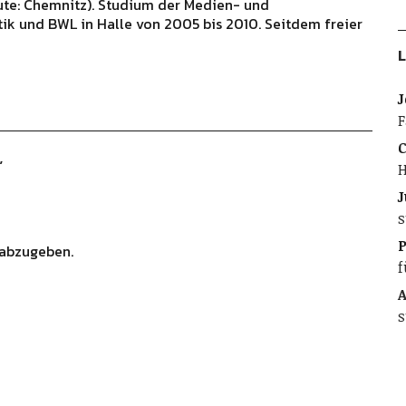
ute: Chemnitz). Studium der Medien- und
ik und BWL in Halle von 2005 bis 2010. Seitdem freier
L
J
F
C
”
H
J
s
abzugeben.
f
A
s