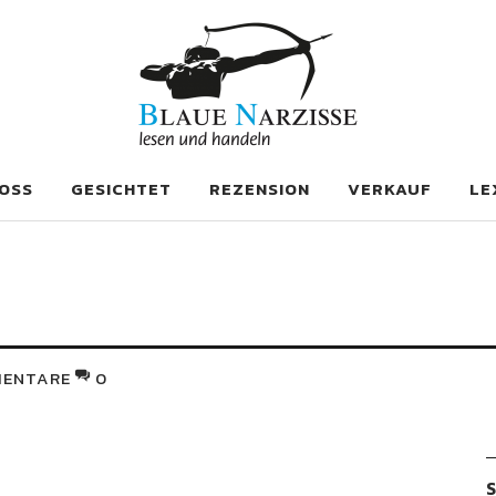
se
OSS
GESICHTET
REZENSION
VERKAUF
LE
ENTARE
0
S