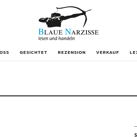
se
OSS
GESICHTET
REZENSION
VERKAUF
LE
S