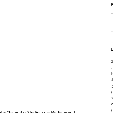
F
L
G
„
f
d
g
s
w
ute: Chemnitz). Studium der Medien- und