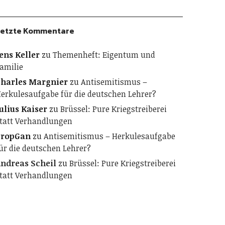
etzte Kommentare
ens Keller
zu
Themenheft: Eigentum und
amilie
harles Margnier
zu
Antisemitismus –
erkulesaufgabe für die deutschen Lehrer?
ulius Kaiser
zu
Brüssel: Pure Kriegstreiberei
tatt Verhandlungen
PropGan
zu
Antisemitismus – Herkulesaufgabe
ür die deutschen Lehrer?
ndreas Scheil
zu
Brüssel: Pure Kriegstreiberei
tatt Verhandlungen