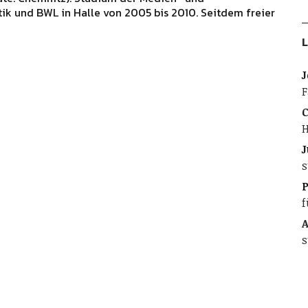
ik und BWL in Halle von 2005 bis 2010. Seitdem freier
L
J
F
C
H
J
s
f
A
s