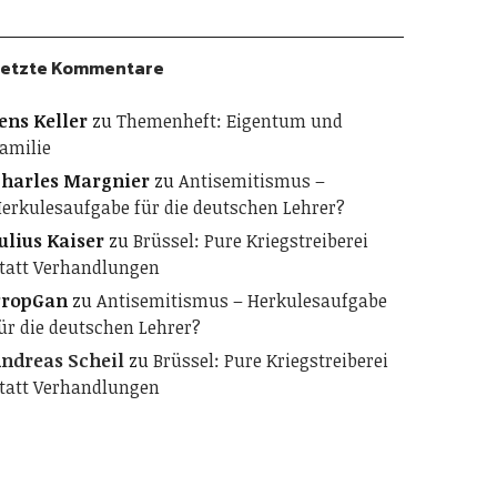
etzte Kommentare
ens Keller
zu
Themenheft: Eigentum und
amilie
harles Margnier
zu
Antisemitismus –
erkulesaufgabe für die deutschen Lehrer?
ulius Kaiser
zu
Brüssel: Pure Kriegstreiberei
tatt Verhandlungen
PropGan
zu
Antisemitismus – Herkulesaufgabe
ür die deutschen Lehrer?
ndreas Scheil
zu
Brüssel: Pure Kriegstreiberei
tatt Verhandlungen