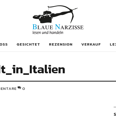
se
OSS
GESICHTET
REZENSION
VERKAUF
LE
t_in_Italien
ENTARE
0
S