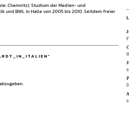
ute: Chemnitz). Studium der Medien- und
ik und BWL in Halle von 2005 bis 2010. Seitdem freier
L
J
F
C
H
RDT_IN_ITALIEN
”
J
s
abzugeben.
f
A
s