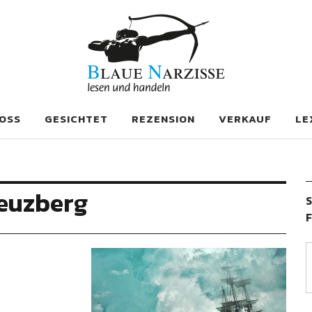
se
OSS
GESICHTET
REZENSION
VERKAUF
LE
reuzberg
S
F