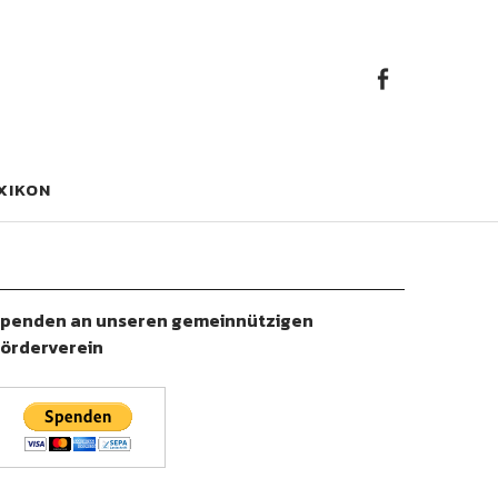
Faceb
Facebook
XIKON
penden an unseren gemeinnützigen
örderverein