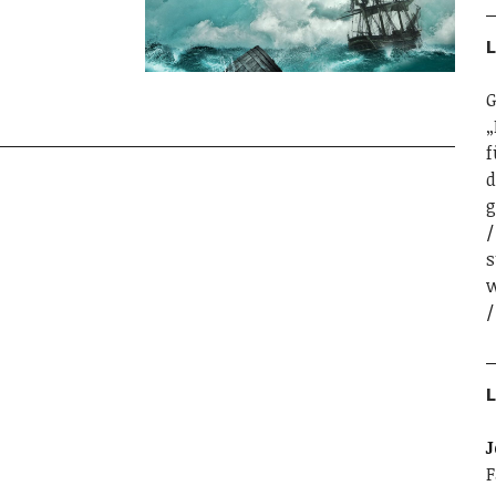
L
G
„
f
d
g
s
w
L
J
F