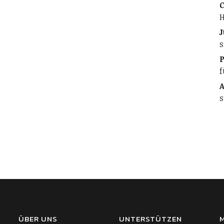
C
H
J
s
f
A
s
ÜBER UNS
UNTERSTÜTZEN