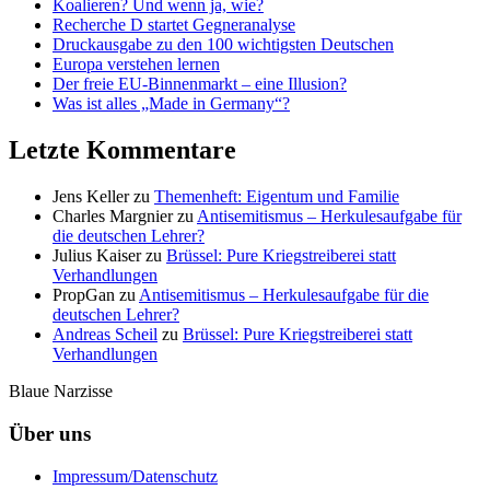
Koalieren? Und wenn ja, wie?
Recherche D startet Gegneranalyse
Druckausgabe zu den 100 wichtigsten Deutschen
Europa verstehen lernen
Der freie EU-Binnenmarkt – eine Illusion?
Was ist alles „Made in Germany“?
Letzte Kommentare
Jens Keller
zu
Themenheft: Eigentum und Familie
Charles Margnier
zu
Antisemitismus – Herkulesaufgabe für
die deutschen Lehrer?
Julius Kaiser
zu
Brüssel: Pure Kriegstreiberei statt
Verhandlungen
PropGan
zu
Antisemitismus – Herkulesaufgabe für die
deutschen Lehrer?
Andreas Scheil
zu
Brüssel: Pure Kriegstreiberei statt
Verhandlungen
Blaue Narzisse
Über uns
Impressum/Datenschutz