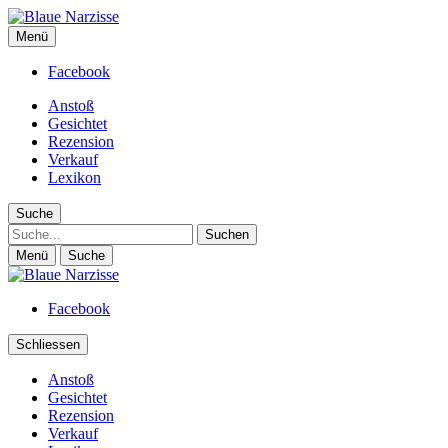
Blaue Narzisse
Menü
Magazin für Jugend, Identität und Kultur
Facebook
Anstoß
Gesichtet
Rezension
Verkauf
Lexikon
Suche
Suche
Menü
Suche
Facebook
Schliessen
Anstoß
Gesichtet
Rezension
Verkauf