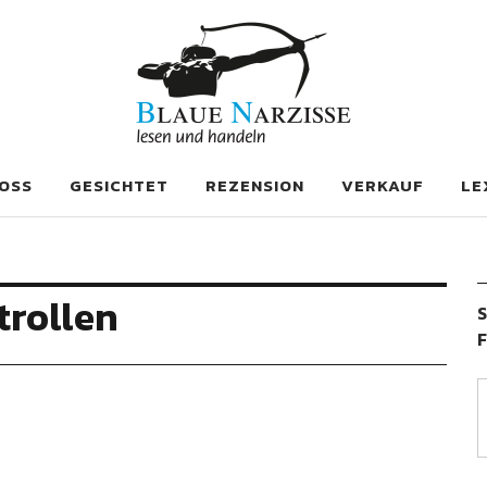
se
OSS
GESICHTET
REZENSION
VERKAUF
LE
trollen
S
F