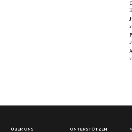
C
H
J
s
f
A
s
ÜBER UNS
UNTERSTÜTZEN