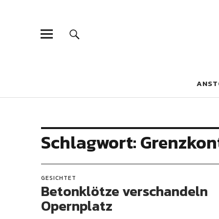
Blaue Narzis
MAGAZIN FÜR JUGEND, IDENTITÄT UND KULTUR
ANST
Schlagwort:
Grenzkon
GESICHTET
Betonklötze verschandeln
Opernplatz