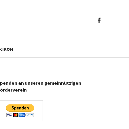
Faceb
Facebook
XIKON
penden an unseren gemeinnützigen
örderverein