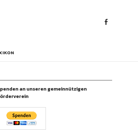
Faceb
Facebook
XIKON
penden an unseren gemeinnützigen
örderverein