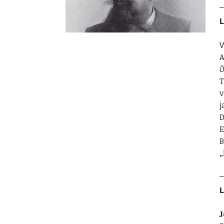
L
W
A
Ö
T
v
j
D
E
B
„
L
J