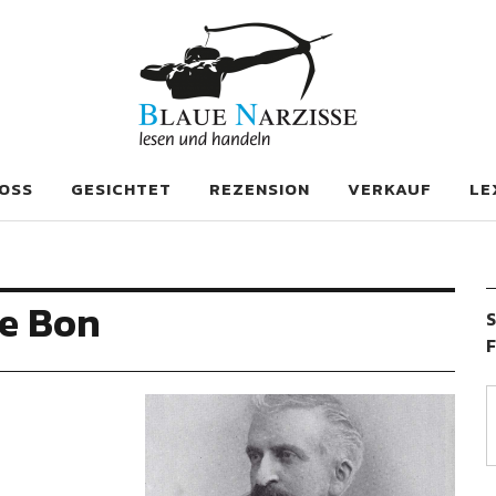
se
OSS
GESICHTET
REZENSION
VERKAUF
LE
Le Bon
S
F