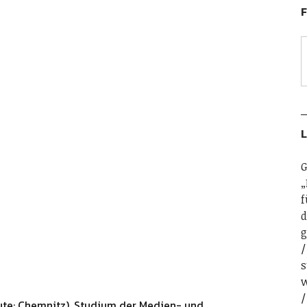
F
L
G
„
f
d
g
s
w
ute: Chemnitz). Studium der Medien- und