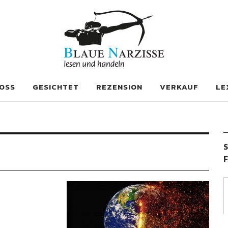
se
OSS
GESICHTET
REZENSION
VERKAUF
LE
S
F