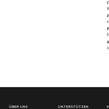
C
H
J
s
f
A
s
ÜBER UNS
UNTERSTÜTZEN