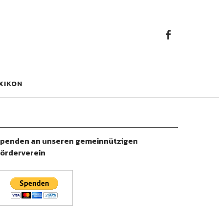
Faceb
Facebook
XIKON
penden an unseren gemeinnützigen
örderverein