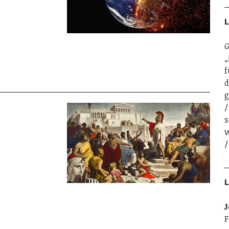
L
G
„
f
d
g
s
w
L
J
F