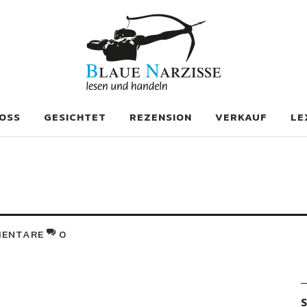
se
OSS
GESICHTET
REZENSION
VERKAUF
LE
ENTARE
0
S