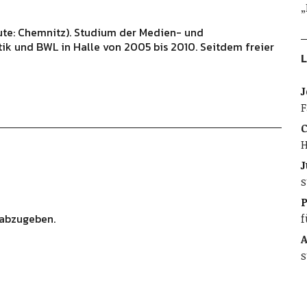
„
ute: Chemnitz). Studium der Medien- und
ik und BWL in Halle von 2005 bis 2010. Seitdem freier
L
J
F
C
H
J
s
abzugeben.
f
A
s