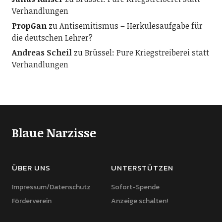
Verhandlungen
PropGan
zu
Antisemitismus – Herkulesaufgabe für
die deutschen Lehrer?
Andreas Scheil
zu
Brüssel: Pure Kriegstreiberei statt
Verhandlungen
Blaue Narzisse
ÜBER UNS
UNTERSTÜTZEN
Impressum/Datenschutz
Sofort-Spende
Förderverein
Anzeige schalten!