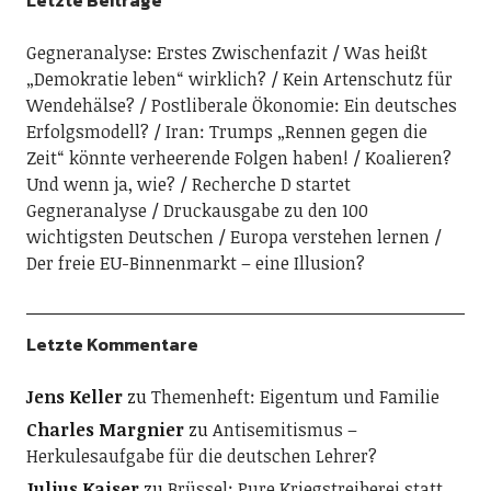
Letzte Beiträge
Gegneranalyse: Erstes Zwischenfazit
Was heißt
„Demokratie leben“ wirklich?
Kein Artenschutz für
Wendehälse?
Postliberale Ökonomie: Ein deutsches
Erfolgsmodell?
Iran: Trumps „Rennen gegen die
Zeit“ könnte verheerende Folgen haben!
Koalieren?
Und wenn ja, wie?
Recherche D startet
Gegneranalyse
Druckausgabe zu den 100
wichtigsten Deutschen
Europa verstehen lernen
Der freie EU-Binnenmarkt – eine Illusion?
Letzte Kommentare
Jens Keller
zu
Themenheft: Eigentum und Familie
Charles Margnier
zu
Antisemitismus –
Herkulesaufgabe für die deutschen Lehrer?
Julius Kaiser
zu
Brüssel: Pure Kriegstreiberei statt