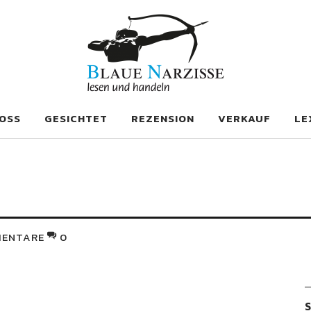
se
OSS
GESICHTET
REZENSION
VERKAUF
LE
ENTARE
0
S