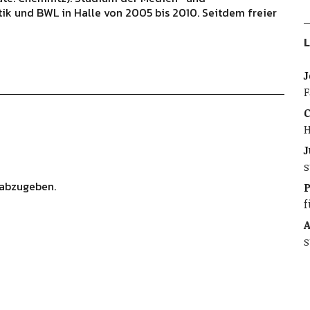
ik und BWL in Halle von 2005 bis 2010. Seitdem freier
L
J
F
C
H
J
s
abzugeben.
f
A
s