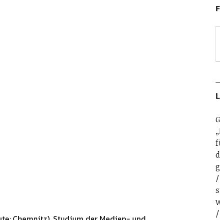
F
L
G
„
f
d
g
s
w
ute: Chemnitz). Studium der Medien- und