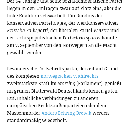
Der 54-Jährige und seine sozialdemokratische Partei
liegen in den Umfragen zwar auf Platz eins, aber die
linke Koalition schwächelt. Ein Bündnis der
konservativen Partei
Høyre
, der wertkonservativen
Kristelig Folkeparti
, der liberalen Partei
Venstre
und
der rechtspopulistischen
Fortschrittspartei
könnte
am 9. September von den Norwegern an die Macht
gewählt werden.
Besonders die Fortschrittspartei, derzeit auf Grund
des komplexen
norwegischen Wahlrechts
zweitstärkste Kraft im
Storting
(Parlament), genießt
im grünen Blätterwald Deutschlands keinen guten
Ruf. Inhaltliche Verbindungen zu anderen
europäischen Rechtsaußenparteien oder dem
Massenmörder
Anders Behring Breivik
werden
standardmäßig wiederholt.