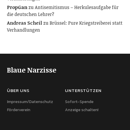
PropGan
zu
Antisemitismus – Herkulesaufgabe für
die deutschen Lehrer?
Andreas Scheil
zu
Brüssel: Pure Kriegstreiberei statt
Verhandlungen
Blaue Narzisse
ÜBER UNS
UNTERSTÜTZEN
Impressum/Datenschutz
Sofort-Spende
Förderverein
Anzeige schalten!