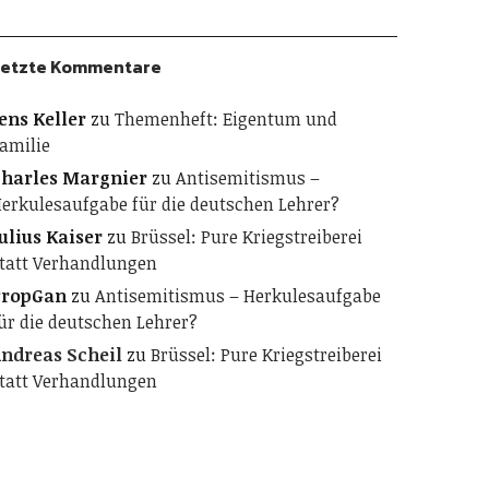
etzte Kommentare
ens Keller
zu
Themenheft: Eigentum und
amilie
harles Margnier
zu
Antisemitismus –
erkulesaufgabe für die deutschen Lehrer?
ulius Kaiser
zu
Brüssel: Pure Kriegstreiberei
tatt Verhandlungen
PropGan
zu
Antisemitismus – Herkulesaufgabe
ür die deutschen Lehrer?
ndreas Scheil
zu
Brüssel: Pure Kriegstreiberei
tatt Verhandlungen