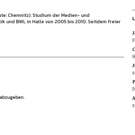
ute: Chemnitz). Studium der Medien- und
L
ik und BWL in Halle von 2005 bis 2010. Seitdem freier
J
F
C
H
J
s
f
abzugeben.
A
s