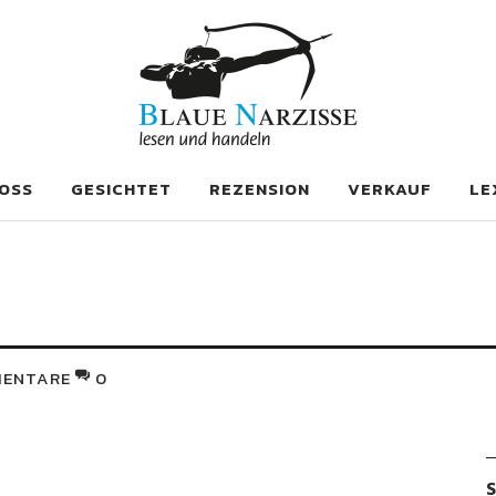
se
OSS
GESICHTET
REZENSION
VERKAUF
LE
ENTARE
0
S