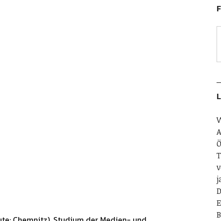
F
L
W
A
Ö
T
v
j
D
E
B
ute: Chemnitz). Studium der Medien- und