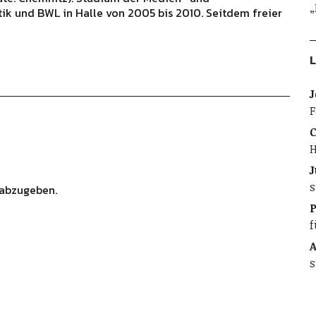
„
ik und BWL in Halle von 2005 bis 2010. Seitdem freier
L
J
F
C
H
J
s
abzugeben.
f
A
s