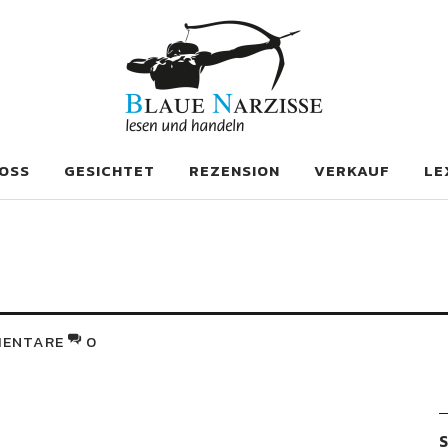
se
OSS
GESICHTET
REZENSION
VERKAUF
LE
ENTARE
0
S