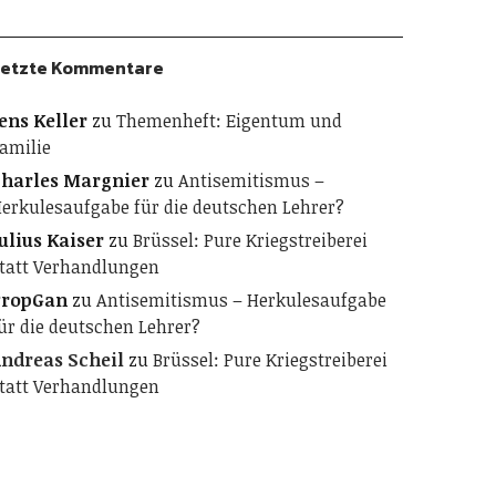
etzte Kommentare
ens Keller
zu
Themenheft: Eigentum und
amilie
harles Margnier
zu
Antisemitismus –
erkulesaufgabe für die deutschen Lehrer?
ulius Kaiser
zu
Brüssel: Pure Kriegstreiberei
tatt Verhandlungen
PropGan
zu
Antisemitismus – Herkulesaufgabe
ür die deutschen Lehrer?
ndreas Scheil
zu
Brüssel: Pure Kriegstreiberei
tatt Verhandlungen