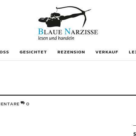
se
OSS
GESICHTET
REZENSION
VERKAUF
LE
ENTARE
0
S