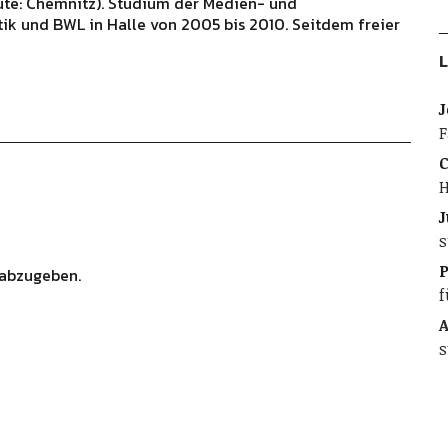
ute: Chemnitz). Studium der Medien- und
ik und BWL in Halle von 2005 bis 2010. Seitdem freier
L
J
F
C
H
J
s
abzugeben.
f
A
s