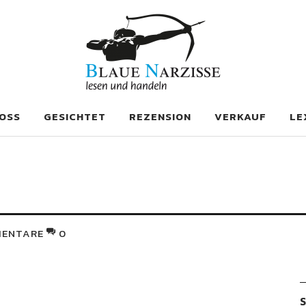
se
OSS
GESICHTET
REZENSION
VERKAUF
LE
ENTARE
0
S