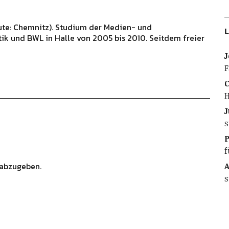
ute: Chemnitz). Studium der Medien- und
L
ik und BWL in Halle von 2005 bis 2010. Seitdem freier
J
F
C
H
J
s
f
abzugeben.
A
s