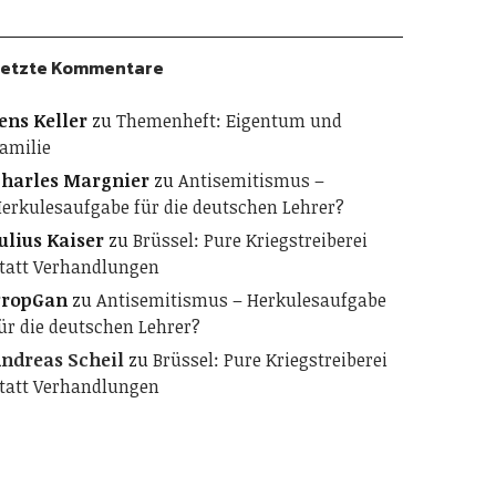
etzte Kommentare
ens Keller
zu
Themenheft: Eigentum und
amilie
harles Margnier
zu
Antisemitismus –
erkulesaufgabe für die deutschen Lehrer?
ulius Kaiser
zu
Brüssel: Pure Kriegstreiberei
tatt Verhandlungen
PropGan
zu
Antisemitismus – Herkulesaufgabe
ür die deutschen Lehrer?
ndreas Scheil
zu
Brüssel: Pure Kriegstreiberei
tatt Verhandlungen