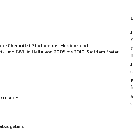
L
J
F
ute: Chemnitz). Studium der Medien- und
C
ik und BWL in Halle von 2005 bis 2010. Seitdem freier
H
J
s
f
A
HÖCKE
”
s
abzugeben.