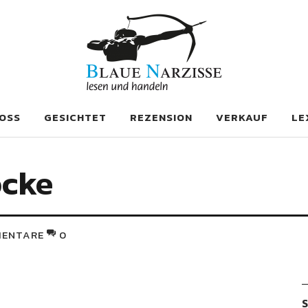
se
OSS
GESICHTET
REZENSION
VERKAUF
LE
cke
ENTARE
0
S