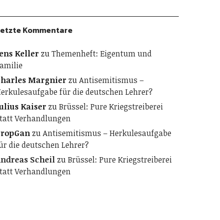
etzte Kommentare
ens Keller
zu
Themenheft: Eigentum und
amilie
harles Margnier
zu
Antisemitismus –
erkulesaufgabe für die deutschen Lehrer?
ulius Kaiser
zu
Brüssel: Pure Kriegstreiberei
tatt Verhandlungen
PropGan
zu
Antisemitismus – Herkulesaufgabe
ür die deutschen Lehrer?
ndreas Scheil
zu
Brüssel: Pure Kriegstreiberei
tatt Verhandlungen