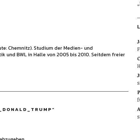
„
L
J
ute: Chemnitz). Studium der Medien- und
F
ik und BWL in Halle von 2005 bis 2010. Seitdem freier
C
H
J
s
f
T_DONALD_TRUMP
”
A
s
abzugeben.