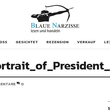
se
OSS
GESICHTET
REZENSION
VERKAUF
LE
Portrait_of_Presiden
ENTARE
0
S