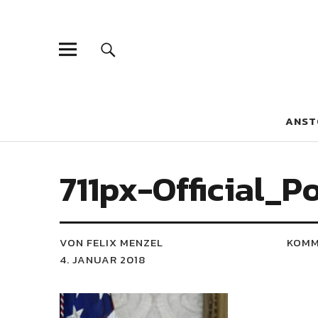
Blaue Narzis
MAGAZIN FÜR JUGEND, IDENTITÄT UND KULTUR
ANST
711px-Official_
VON FELIX MENZEL
KOMM
4. JANUAR 2018