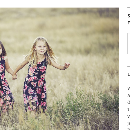
S
F
L
W
A
Ö
T
v
j