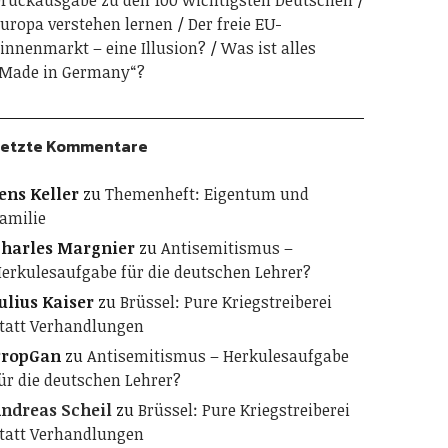
ruckausgabe zu den 100 wichtigsten Deutschen
uropa verstehen lernen
Der freie EU-
innenmarkt – eine Illusion?
Was ist alles
Made in Germany“?
etzte Kommentare
ens Keller
zu
Themenheft: Eigentum und
amilie
harles Margnier
zu
Antisemitismus –
erkulesaufgabe für die deutschen Lehrer?
ulius Kaiser
zu
Brüssel: Pure Kriegstreiberei
tatt Verhandlungen
PropGan
zu
Antisemitismus – Herkulesaufgabe
ür die deutschen Lehrer?
ndreas Scheil
zu
Brüssel: Pure Kriegstreiberei
tatt Verhandlungen