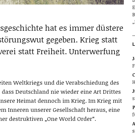
D
E
B
„
sgeschichte hat es immer düstere
störungswut gegeben. Krieg statt
L
verei statt Freiheit. Unterwerfung
J
F
C
H
iten Weltkriegs und die Verabschiedung des
J
dass Deutschland nie wieder eine Art Drittes
s
 unsere Heimat dennoch im Krieg. Im Krieg mit
 dem Inneren unserer Gesellschaft heraus, eine
f
iner destruktiven „One World Order“.
A
s