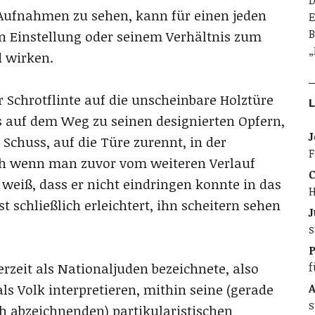
D
n Aufnahmen zu sehen, kann für einen jeden
E
B
n Einstellung oder seinem Verhältnis zum
„
d wirken.
 Schrotflinte auf die unscheinbare Holztüre
L
is auf dem Weg zu seinen designierten Opfern,
J
chuss, auf die Türe zurennt, in der
F
uch wenn man zuvor vom weiteren Verlauf
C
weiß, dass er nicht eindringen konnte in das
H
 schließlich erleichtert, ihn scheitern sehen
J
s
f
erzeit als Nationaljuden bezeichnete, also
A
als Volk interpretieren, mithin seine (gerade
s
h abzeichnenden) partikularistischen