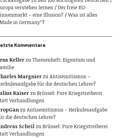
ruckausgabe zu den 100 wichtigsten Deutschen
uropa verstehen lernen
Der freie EU-
innenmarkt – eine Illusion?
Was ist alles
Made in Germany“?
etzte Kommentare
ens Keller
zu
Themenheft: Eigentum und
amilie
harles Margnier
zu
Antisemitismus –
erkulesaufgabe für die deutschen Lehrer?
ulius Kaiser
zu
Brüssel: Pure Kriegstreiberei
tatt Verhandlungen
PropGan
zu
Antisemitismus – Herkulesaufgabe
ür die deutschen Lehrer?
ndreas Scheil
zu
Brüssel: Pure Kriegstreiberei
tatt Verhandlungen