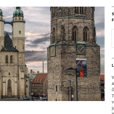
S
F
L
W
A
Ö
T
v
j