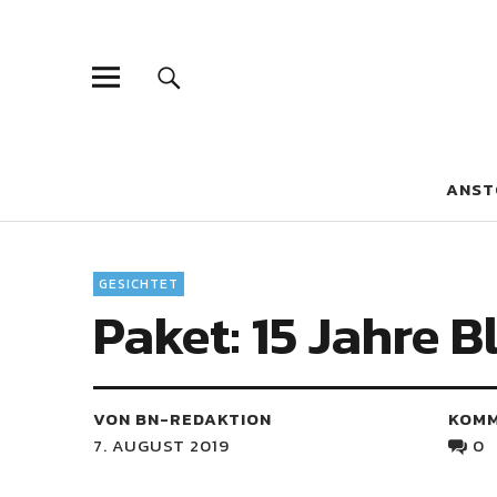
Blaue Narzis
MAGAZIN FÜR JUGEND, IDENTITÄT UND KULTUR
ANST
GESICHTET
Paket: 15 Jahre B
VON BN-REDAKTION
KOM
7. AUGUST 2019
0