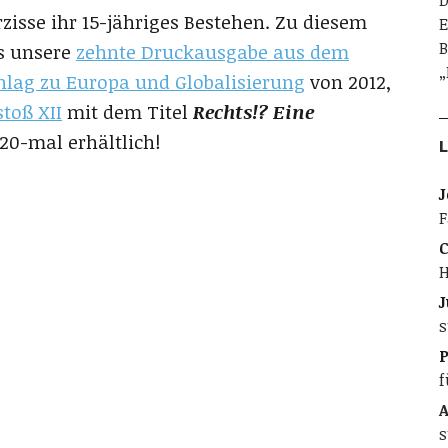
D
rzisse ihr 15-jähriges Bestehen. Zu diesem
E
B
as unsere
zehnte Druckausgabe aus dem
„
lag zu Europa und Globalisierung
von 2012,
toß XII
mit dem Titel
Rechts!? Eine
20-mal erhältlich!
L
J
F
C
H
J
s
f
A
s