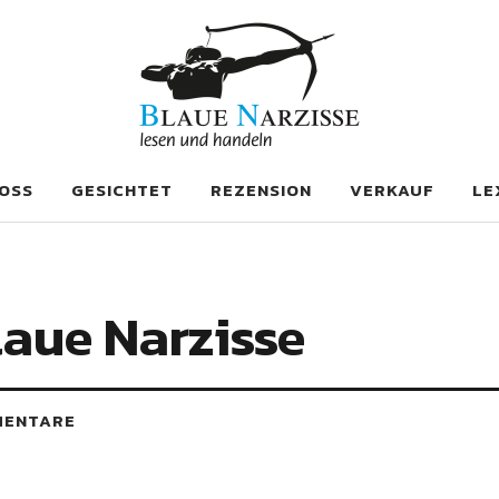
se
OSS
GESICHTET
REZENSION
VERKAUF
LE
laue Narzisse
MENTARE