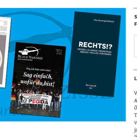
S
F
L
W
A
Ö
T
v
j