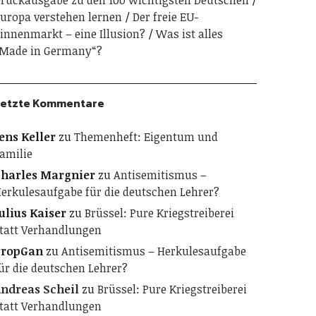
ruckausgabe zu den 100 wichtigsten Deutschen
uropa verstehen lernen
Der freie EU-
innenmarkt – eine Illusion?
Was ist alles
Made in Germany“?
etzte Kommentare
ens Keller
zu
Themenheft: Eigentum und
amilie
harles Margnier
zu
Antisemitismus –
erkulesaufgabe für die deutschen Lehrer?
ulius Kaiser
zu
Brüssel: Pure Kriegstreiberei
tatt Verhandlungen
PropGan
zu
Antisemitismus – Herkulesaufgabe
ür die deutschen Lehrer?
ndreas Scheil
zu
Brüssel: Pure Kriegstreiberei
tatt Verhandlungen