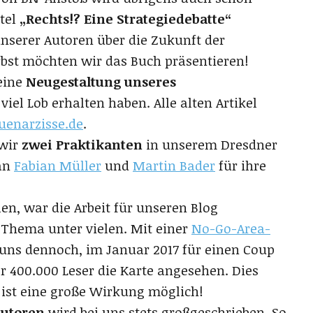
itel
„Rechts!? Eine Strategiedebatte“
nserer Autoren über die Zukunft der
rbst möchten wir das Buch präsentieren!
eine
Neugestaltung unseres
viel Lob erhalten haben. Alle alten Artikel
auenarzisse.de
.
 wir
zwei Praktikanten
in unserem Dresdner
 an
Fabian Müller
und
Martin Bader
für ihre
len, war die Arbeit für unseren Blog
 Thema unter vielen. Mit einer
No-Go-Area-
uns dennoch, im Januar 2017 für einen Coup
r 400.000 Leser die Karte angesehen. Dies
 ist eine große Wirkung möglich!
Autoren
wird bei uns stets großgeschrieben. So