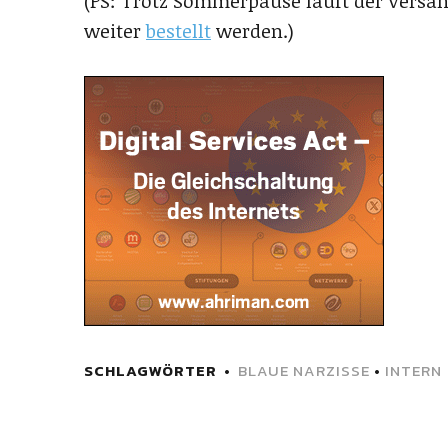
(PS: Trotz Sommerpause läuft der Versand
weiter
bestellt
werden.)
SCHLAGWÖRTER
BLAUE NARZISSE
•
INTERN