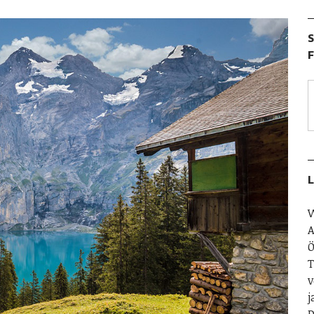
S
F
L
W
A
Ö
T
v
j