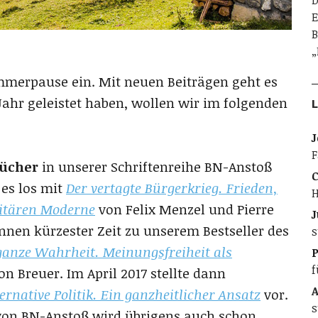
D
E
B
„
ommerpause ein. Mit neuen Beiträgen geht es
Jahr geleistet haben, wollen wir im folgenden
L
J
F
Bücher
in unserer Schriftenreihe BN-Anstoß
C
 es los mit
Der vertagte Bürgerkrieg. Frieden,
H
litären Moderne
von Felix Menzel und Pierre
J
nnen kürzester Zeit zu unserem Bestseller des
s
ganze Wahrheit. Meinungsfreiheit als
f
n Breuer. Im April 2017 stellte dann
A
ternative Politik. Ein ganzheitlicher Ansatz
vor.
s
von BN-Anstoß wird übrigens auch schon