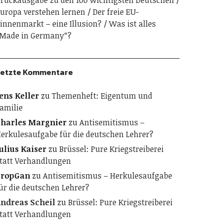
ruckausgabe zu den 100 wichtigsten Deutschen
uropa verstehen lernen
Der freie EU-
innenmarkt – eine Illusion?
Was ist alles
Made in Germany“?
etzte Kommentare
ens Keller
zu
Themenheft: Eigentum und
amilie
harles Margnier
zu
Antisemitismus –
erkulesaufgabe für die deutschen Lehrer?
ulius Kaiser
zu
Brüssel: Pure Kriegstreiberei
tatt Verhandlungen
PropGan
zu
Antisemitismus – Herkulesaufgabe
ür die deutschen Lehrer?
ndreas Scheil
zu
Brüssel: Pure Kriegstreiberei
tatt Verhandlungen