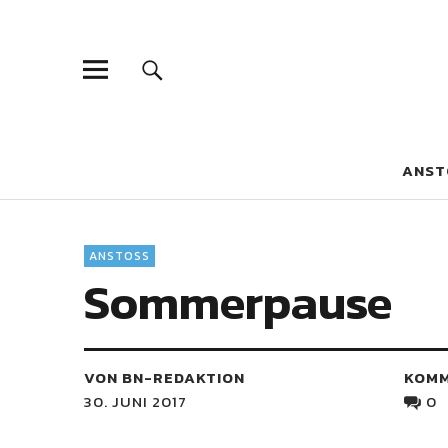
Blaue Narzis
MAGAZIN FÜR JUGEND, IDENTITÄT UND KULTUR
ANST
ANSTOSS
Sommerpause
VON BN-REDAKTION
KOM
30. JUNI 2017
0