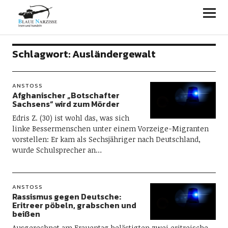
Blaue Narzisse
Schlagwort:
Ausländergewalt
ANSTOSS
Afghanischer „Botschafter
Sachsens“ wird zum Mörder
Edris Z. (30) ist wohl das, was sich
linke Bessermenschen unter einem Vorzeige-Migranten
vorstellen: Er kam als Sechsjähriger nach Deutschland,
wurde Schulsprecher an…
ANSTOSS
Rassismus gegen Deutsche:
Eritreer pöbeln, grabschen und
beißen
Ausgerechnet am Frauentag belästigten zwei eritreische