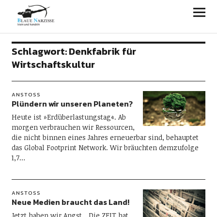
Blaue Narzisse
Schlagwort:
Denkfabrik für
Wirtschaftskultur
ANSTOSS
Plündern wir unseren Planeten?
Heute ist »Erdüberlastungstag«. Ab
morgen verbrauchen wir Ressourcen,
die nicht binnen eines Jahres erneuerbar sind, behauptet
das Global Footprint Network. Wir bräuchten demzufolge
1,7…
ANSTOSS
Neue Medien braucht das Land!
Jetzt haben wir Angst. „Die ZEIT hat