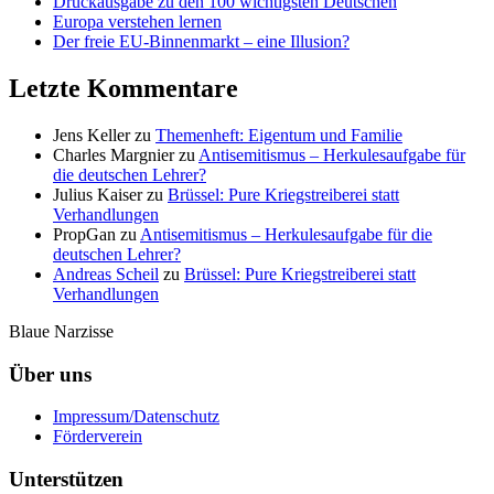
Druckausgabe zu den 100 wichtigsten Deutschen
Europa verstehen lernen
Der freie EU-Binnenmarkt – eine Illusion?
Letzte Kommentare
Jens Keller
zu
Themenheft: Eigentum und Familie
Charles Margnier
zu
Antisemitismus – Herkulesaufgabe für
die deutschen Lehrer?
Julius Kaiser
zu
Brüssel: Pure Kriegstreiberei statt
Verhandlungen
PropGan
zu
Antisemitismus – Herkulesaufgabe für die
deutschen Lehrer?
Andreas Scheil
zu
Brüssel: Pure Kriegstreiberei statt
Verhandlungen
Blaue Narzisse
Über uns
Impressum/Datenschutz
Förderverein
Unterstützen