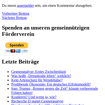
Du musst
angemeldet
sein, um einen Kommentar abzugeben.
Beitragsnavigation
Vorheriger
Vorheriger Beitrag
Nächster
Beitrag
Nächster Beitrag
Beitrag
Spenden an unseren gemeinnützigen
Förderverein
Letzte Beiträge
Gegneranalyse: Erstes Zwischenfazit
Was heißt „Demokratie leben“ wirklich?
Kein Artenschutz für Wendehälse?
Postliberale Ökonomie: Ein deutsches Erfolgsmodell?
Iran: Trumps „Rennen gegen die Zeit“ könnte verheerende
Folgen haben!
Koalieren? Und wenn ja, wie?
Recherche D startet Gegneranalyse