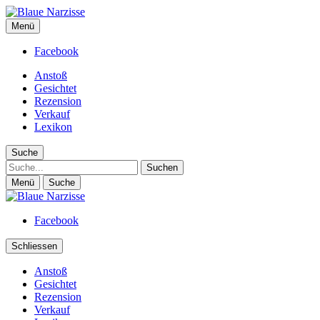
Blaue Narzisse
Menü
Magazin für Jugend, Identität und Kultur
Facebook
Anstoß
Gesichtet
Rezension
Verkauf
Lexikon
Suche
Suche
Menü
Suche
Facebook
Schliessen
Anstoß
Gesichtet
Rezension
Verkauf