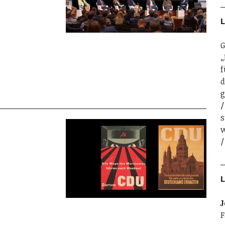
L
G
„
f
d
g
s
w
L
J
F