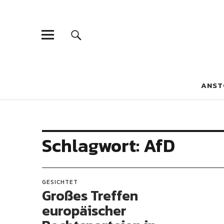
Blaue Narzis
MAGAZIN FÜR JUGEND, IDENTITÄT UND KULTUR
ANST
Schlagwort:
AfD
GESICHTET
Großes Treffen
europäischer