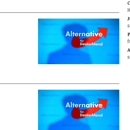
C
H
J
s
f
A
s