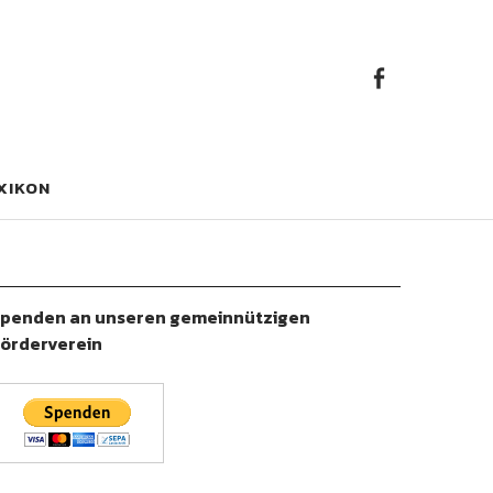
Faceb
Facebook
XIKON
penden an unseren gemeinnützigen
örderverein