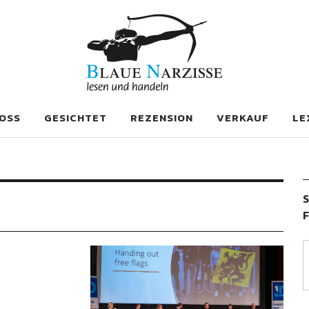
se
OSS
GESICHTET
REZENSION
VERKAUF
LE
S
F